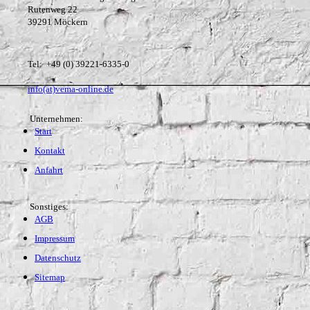
Rutenweg 22
39291 Möckern
Tel: +49 (0) 39221-6335-0
info(at)vema-online.de
Unternehmen:
Start
Kontakt
Anfahrt
Sonstiges:
AGB
Impressum
Datenschutz
Sitemap