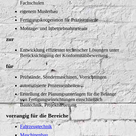
Fachschulen
eigenem Musterbau
Fertigungskooperation für Präzisionsteile
Montage- und Inbetriebnahmeteam
zur
Entwicklung effizienter technischer Lösungen unter
Berücksichtigung der
Konformitätsbewertung
für
Prüfstände, Sondermaschinen, Vorrichtungen
automatisierte Prozesseinheiten
Erstellung der Planungsunterlagen für die Belange
von Fertigungseinrichtungen einschließlich
Bautechnik, Projektsteuerung
vorrangig für die Bereiche
Fahrzeugtechnik
Maschinenbau