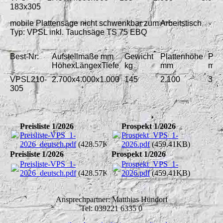
183x305
mobile Plattensäge nicht schwenkbar zum Arbeitstisch
Typ:
V
PSL inkl. Tauchsäge TS 75 EBQ
Best-Nr:
Aufstellmaße mm
Gewicht
Plattenhöhe
Plat
HöhexLängexTiefe
kg
mm
mm
VPSL210-
2.700x4.000x1.000
145
2.100
3.0
305
Preisliste 1/2026
Prospekt 1/2026
Preisliste-VPS_1-
Prospekt_VPS_1-
2026_deutsch.pdf
(428.57KB)
2026.pdf
(459.41KB)
Preisliste 1/2026
Prospekt 1/2026
Preisliste-VPS_1-
Prospekt_VPS_1-
2026_deutsch.pdf
(428.57KB)
2026.pdf
(459.41KB)
Ansprechpartner: Matthias Hündorf
Tel: 039221 6335 0