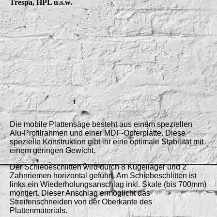
Trespa, HPL u.s.w.
Die mobile Plattensäge besteht aus einem speziellen
Alu-Profilrahmen und einer MDF-Opferplatte. Diese
spezielle Konstruktion gibt ihr eine optimale Stabilität mit
einem geringen Gewicht.
Der Schiebeschlitten wird durch 8 Kugellager und 2
Zahnriemen horizontal geführt. Am Schiebeschlitten ist
links ein Wiederholungsanschlag inkl. Skale (bis 700mm)
montiert. Dieser Anschlag ermöglicht das
Streifenschneiden von der Oberkante des
Plattenmaterials.