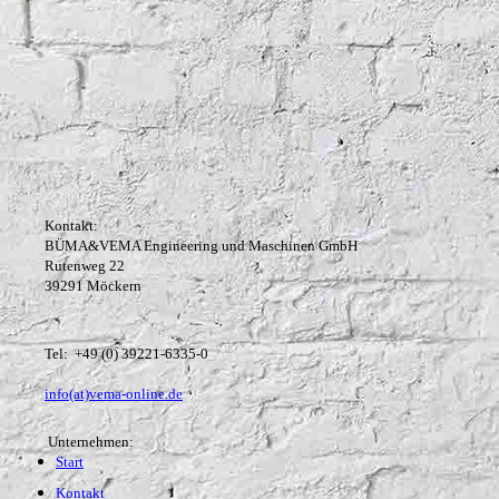
Kontakt:
BÜMA&VEMA Engineering und Maschinen GmbH
Rutenweg 22
39291 Möckern
Tel: +49 (0) 39221-6335-0
info(at)vema-online.de
Unternehmen:
Start
Kontakt