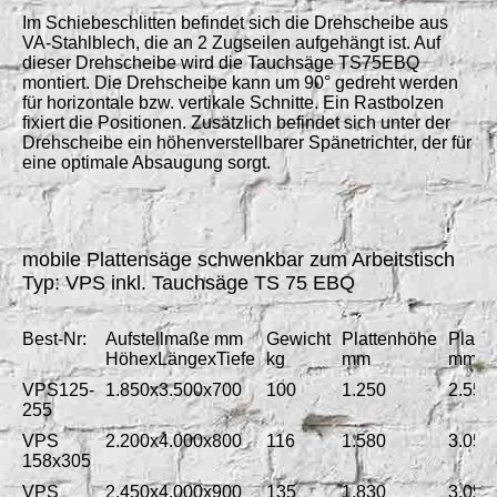
Im Schiebeschlitten befindet sich die Drehscheibe aus
VA-Stahlblech, die an 2 Zugseilen aufgehängt ist. Auf
dieser Drehscheibe wird die Tauchsäge TS75EBQ
montiert. Die Drehscheibe kann um 90° gedreht werden
für horizontale bzw. vertikale Schnitte. Ein Rastbolzen
fixiert die Positionen. Zusätzlich befindet sich unter der
Drehscheibe ein höhenverstellbarer Spänetrichter, der für
eine optimale Absaugung sorgt.
mobile Plattensäge schwenkbar zum Arbeitstisch
Typ:
V
PS inkl. Tauchsäge TS 75 EBQ
Best-Nr:
Aufstellmaße mm
Gewicht
Plattenhöhe
Platt
HöhexLängexTiefe
kg
mm
mm
VPS125-
1.850x3.500x700
100
1.250
2.550
255
VPS
2.200x4.000x800
116
1.580
3.050
158x305
VPS
2.450x4.000x900
135
1.830
3.050