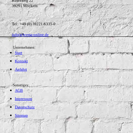
Rutenweg 22
39291 Möckern
Tel: +49 (0) 39221-6335-0
info(at)vema-online.de
Unternehmen:
Start
Kontakt
Anfahrt
Sonstiges:
AGB
Impressum
Datenschutz
Sitemap