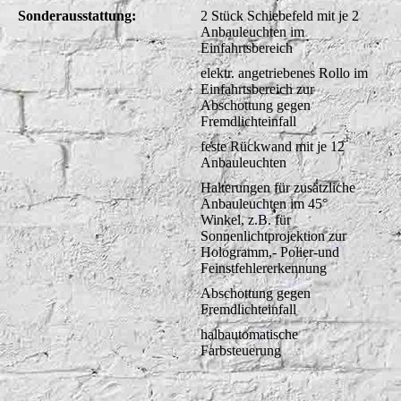
Sonderausstattung:
2 Stück Schiebefeld mit je 2
Anbauleuchten im
Einfahrtsbereich
elektr. angetriebenes Rollo im
Einfahrtsbereich zur
Abschottung gegen
Fremdlichteinfall
feste Rückwand mit je 12
Anbauleuchten
Halterungen für zusätzliche
Anbauleuchten im 45°
Winkel, z.B. für
Sonnenlichtprojektion zur
Hologramm,- Polier-und
Feinstfehlererkennung
Abschottung gegen
Fremdlichteinfall
halbautomatische
Farbsteuerung