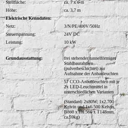
Stellfläche:
ca. 7 x 6 m
Höhe:
ca. 3,7 m
Elektrische Kenndaten:
Netz:
3/N/PE/400V/50Hz
Steuerspannung:
24V DC
Leistung:
10 kW
Grundausstattung:
frei stehender tunnelförmiger
Stahlbaurahmen
(pulverbeschichtet) zur
Aufnahme der Anbauleuchten
57 CCO-Anbauleuchten mit je
2x LED-Leuchtmittel in
unterschiedlichen Varianten
(Standard: 2x80W; 1x2.700
Kelvin und 1x6.500 Kelvin,
B860 x H1.560 x T148mm,
ca.59kg)