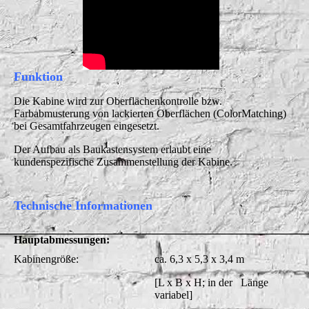
Funktion
Die Kabine wird zur Oberflächenkontrolle bzw.
Farbabmusterung von lackierten Oberflächen (ColorMatching)
bei Gesamtfahrzeugen eingesetzt.
Der Aufbau als Baukastensystem erlaubt eine
kundenspezifische Zusammenstellung der Kabine.
Technische Informationen
Hauptabmessungen:
Kabinengröße:
ca. 6,3 x 5,3 x 3,4 m
[L x B x H; in der Länge
variabel]