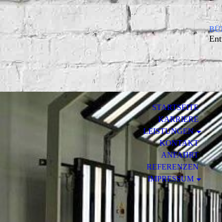
BÜM
Ent
STARTSEITE
KARRIERE
LEISTUNGEN
KONTAKT
ANFAHRT
REFERENZEN
IMPRESSUM