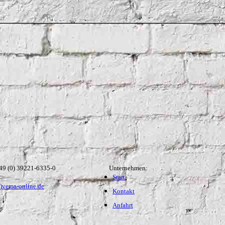
49 (0) 39221-6335-0
Unternehmen:
Start
t)vema-online.de
Kontakt
Anfahrt