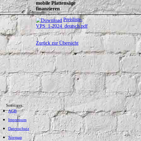
mobile Plattensäge
finanzieren
Preisliste-
VPS_1-2024_deutsch.pdf
Zurück zur Übersicht
Sonstiges:
AGB
Impressum
Datenschutz
Sitemap