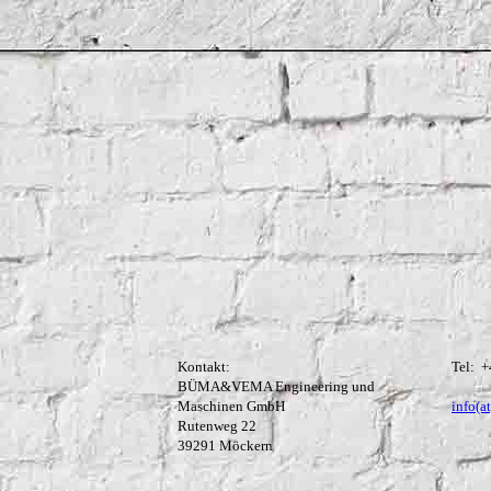
Kontakt:
Tel: +
BÜMA&VEMA Engineering und
Maschinen GmbH
info(a
Rutenweg 22
39291 Möckern