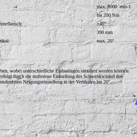
max. 9000 min-1
bis 200 Nm
hmeflansch:
±45°
390 mm
ikal:
max. 20°
ben, wobei unterschiedliche Einbaulagen simuliert werden können.
rfolgt durch die stufenlose Einstellung des Schwenkwinkel des
ufenlosen Neigungseinstellung in der Vertikalen bis 20°.