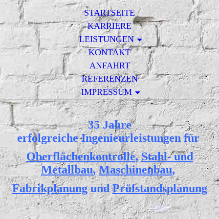
STARTSEITE
KARRIERE
LEISTUNGEN
KONTAKT
ANFAHRT
REFERENZEN
IMPRESSUM
35 Jahre
erfolgreiche Ingenieurleistungen für
Oberflächenkontrolle
,
Stahl- und
Metallbau
,
Maschinenbau
,
Fabrikplanung
und
Prüfstandsplanung