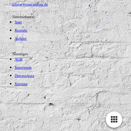
info(at)vema-online.de
Unternehmen:
Start
Kontakt
Anfahrt
Sonstiges:
AGB
Impressum
Datenschutz
Sitemap