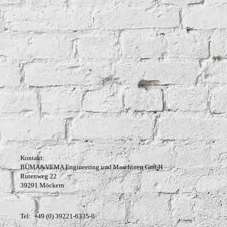
Kontakt:
BÜMA&VEMA Engineering und Maschinen GmbH
Rutenweg 22
39291 Möckern
Tel: +49 (0) 39221-6335-0