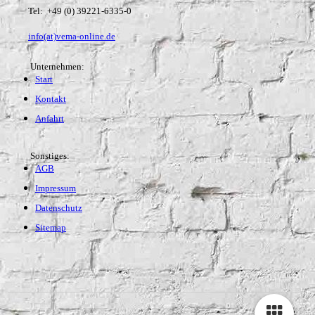
Tel: +49 (0) 39221-6335-0
info(at)vema-online.de
Unternehmen:
Start
Kontakt
Anfahrt
Sonstiges:
AGB
Impressum
Datenschutz
Sitemap